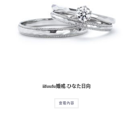
iifuufu婚戒-ひなた日向
查看內容