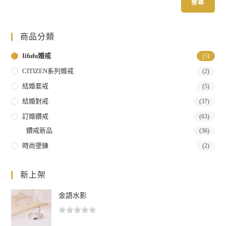
搜尋
商品分類
Iifufu婚戒
(5)
CITIZEN系列婚戒
(2)
結婚套戒
(5)
結婚對戒
(37)
訂婚鑽戒
(63)
鑽戒新品
(36)
時尚墜鍊
(2)
新上架
金語水影
評