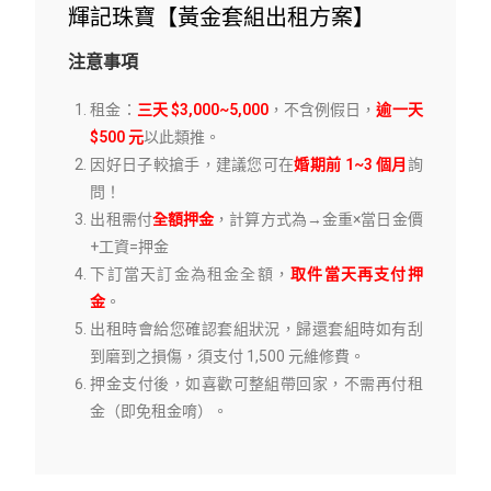
輝記珠寶【黃金套組出租方案】
注意事項
租金：
三天 $3,000~5,000
，不含例假日，
逾一天
$500 元
以此類推。
因好日子較搶手，建議您可在
婚期前 1~3 個月
詢
問！
出租需付
全額押金
，計算方式為→金重×當日金價
+工資=押金
下訂當天
訂金為租金全額
，
取件當天再支付押
金
。
出租時會給您確認套組狀況，歸還套組時如有刮
到磨到之損傷，須支付 1,500 元維修費。
押金支付後，如喜歡可整組帶回家，不需再付租
金（即免租金唷）。