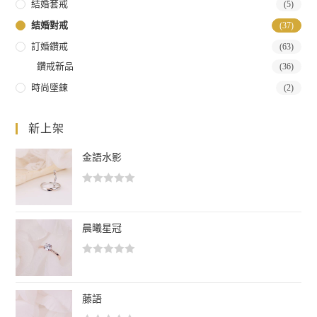
結婚套戒
(5)
結婚對戒
(37)
訂婚鑽戒
(63)
鑽戒新品
(36)
時尚墜鍊
(2)
新上架
金語水影
評
分
0
晨曦星冠
滿
分
評
5
分
0
藤語
滿