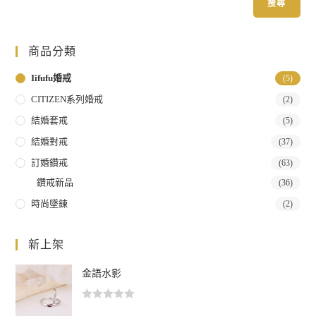
搜尋
商品分類
Iifufu婚戒
(5)
CITIZEN系列婚戒
(2)
結婚套戒
(5)
結婚對戒
(37)
訂婚鑽戒
(63)
鑽戒新品
(36)
時尚墜鍊
(2)
新上架
金語水影
評