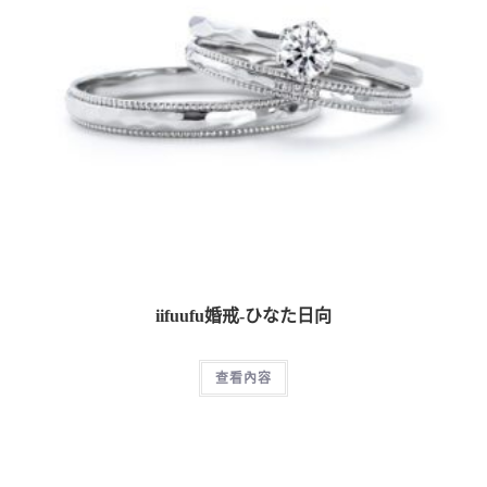
iifuufu婚戒-ひなた日向
查看內容