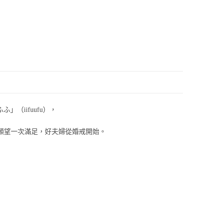
」（iifuufu），
個願望一次滿足，好夫婦從婚戒開始。