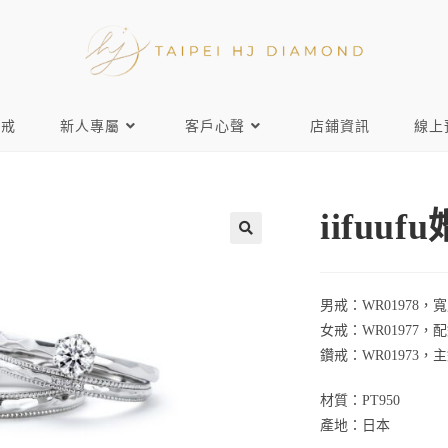
對戒
新人專屬
客戶心聲
店鋪資訊
線上
iifuu
男戒：WR01978，
女戒：WR01977，配鑽3
鑽戒：WR01973，主鑽
材質：PT950
產地：日本