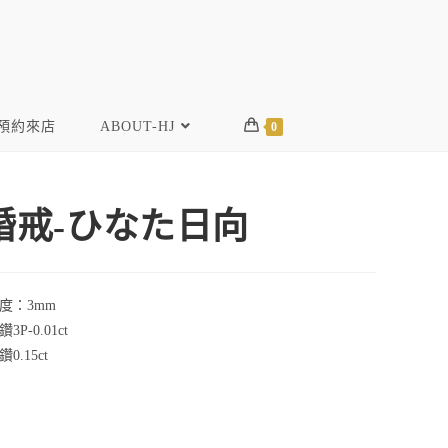
預約來店
ABOUT-HJ
0
fu婚戒-ひなた日向
寬度：3mm
P-0.01ct
0.15ct