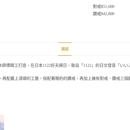
對戒$51,600
鑽戒$42,800
描述
由日本師傅精工打造，在日本1122好夫婦日，取自「1122」的日文發音「いいふふ
 無負擔，再配戴上滑順的工藝，搭配著簡約的鑽戒，再加上擁有對戒、鑽戒三