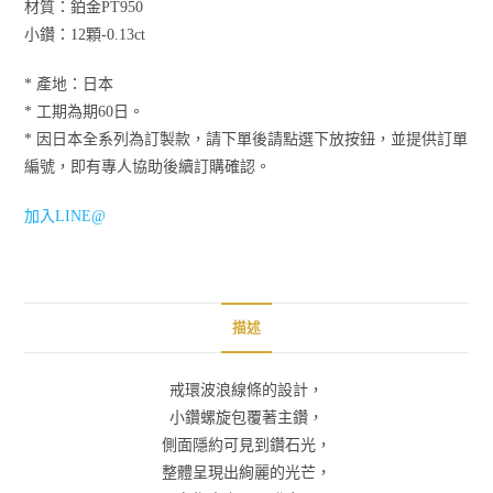
材質：鉑金PT950
小鑽：12顆-0.13ct
* 產地：日本
* 工期為期60日。
* 因日本全系列為訂製款，請下單後請點選下放按鈕，並提供訂單
編號，即有專人協助後續訂購確認。
加入LINE@
描述
戒環波浪線條的設計，
小鑽螺旋包覆著主鑽，
側面隱約可見到鑽石光，
整體呈現出絢麗的光芒，